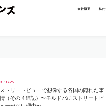
会社概要
私た
IT
/
BLOG
ストリートビューで想像する各国の隠れた事
情（その４追記）〜モルドバにストリートビ
ューがない理由〜