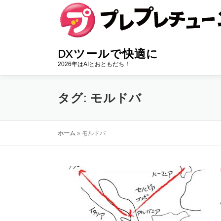
コ
ン
テ
ン
DXツールで快適に
ツ
2026年はAIとおともだち！
へ
ス
タグ:
モルドバ
キ
ッ
プ
ホーム
»
モルドバ