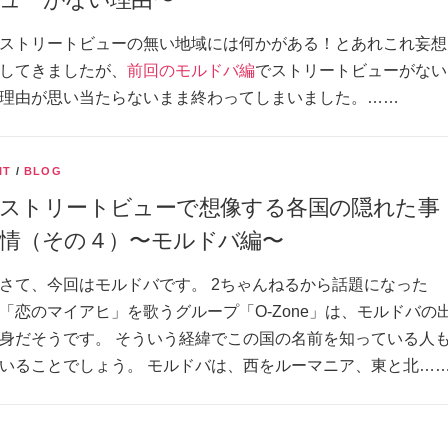
ストリートビューの無い地域には何かがある！とあれこれ妄想
してきましたが、
前回のモルドバ編
でストリートビューがない
理由が思い当たらないまま終わってしまいました。……
IT
/
BLOG
ストリートビューで想像する各国の隠れた事
情（その４）〜モルドバ編〜
さて、今回はモルドバです。 2ちゃんねるから話題になった
「恋のマイアヒ」を歌うグループ「O-Zone」は、モルドバの
身だそうです。 そういう経緯でこの国の名前を知っている人
いることでしょう。 モルドバは、西をルーマニア、東と北…