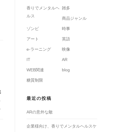
香りでメンタルヘ
雑多
ルス
商品ジャンル
ゾンビ
時事
アート
英語
e-ラーニング
映像
IT
AR
WEB関連
blog
糖質制限
出
最近の投稿
も
…
ARの意外な敵
企業様向け、香りでメンタルヘルスケ