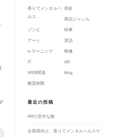
香りでメンタルヘ
雑多
ルス
商品ジャンル
き
ゾンビ
時事
アート
英語
e-ラーニング
映像
IT
AR
楽
WEB関連
blog
糖質制限
が
最近の投稿
ARの意外な敵
企業様向け、香りでメンタルヘルスケ