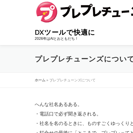
コ
ン
テ
ン
DXツールで快適に
ツ
2026年はAIとおともだち！
へ
ス
プレプレチューンズについ
キ
ッ
プ
ホーム
»
プレプレチューンズについて
へんな社名あるある。
・電話口で必ず聞き返される。
・社名を名のるときに、ものすごくゆっくり
・打合せの最後に「ところで、プレプレって