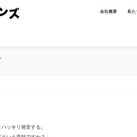
会社概要
私た
て
とハッキリ発音する。
どういう意味ですか？」